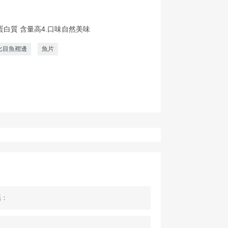
.蛋白質 含量高4.口味自然美味
比目魚褶邊
魚片