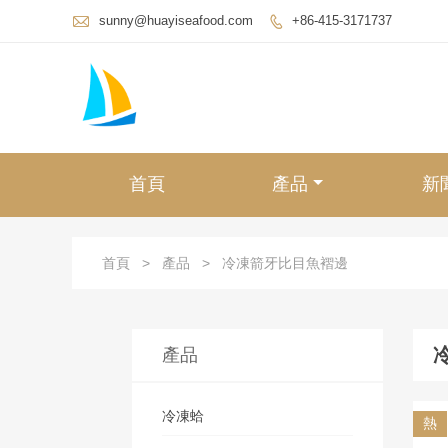

sunny@huayiseafood.com
+86-415-3171737

首頁
產品
新
首頁
>
產品
>
冷凍箭牙比目魚褶邊
產品
冷凍蛤
熱