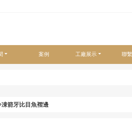
聞
案例
工廠展示
聯
冷凍箭牙比目魚褶邊