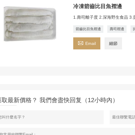
冷凍箭齒比目魚褶邊
1.壽司離子度 2.深海野生食品 3
箭齒比目魚褶邊
壽司褶邊

Email
細節
獲取最新價格？ 我們會盡快回复（12小時內）