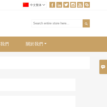






中文繁体


繫我們
關於我們
