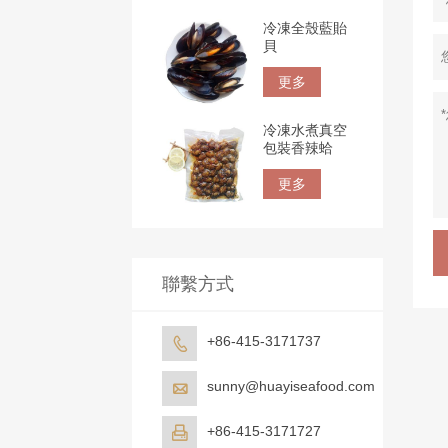
冷凍全殼藍貽
貝
更多
冷凍水煮真空
包裝香辣蛤
更多
聯繫方式
+86-415-3171737

sunny@huayiseafood.com

+86-415-3171727
