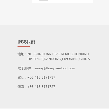
聯繫我們
地址 :
NO.8 JINQUAN FIVE ROAD,ZHENXING
DISTRICT,DANDONG,LIAONING,CHINA
電子郵件 :
sunny@huayiseafood.com
電話 :
+86-415-3171737
傳真 :
+86-415-3171727