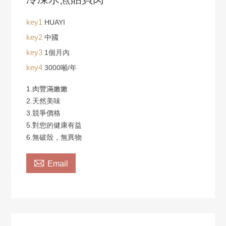
key1
HUAYI
key2
中國
key3
1個月內
key4
3000噸/年
1.肉豐滿嫩嫩
2.天然美味
3.競爭價格
5.對您的健康有益
6.無破殼，無異物

Email