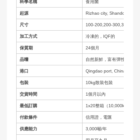
科學名稱
食用菌
起源
Rizhao city, Shandong prov
尺寸
100-200,200-300,300-50
加工方式
冷凍的，IQF的
保質期
24個月
品嚐
自然新鮮，富有彈性
港口
Qingdao port, China
包裝
10kg散裝包裝
交貨時間
1個月以內
最低訂購
1x20整箱（10,000kgs）
付款條件
信用證，電匯
供應能力
3,000噸/年