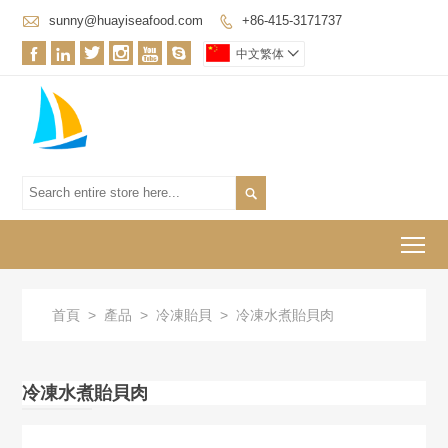

sunny@huayiseafood.com
+86-415-3171737







中文繁体


To
首頁
>
產品
>
冷凍貽貝
>
冷凍水煮貽貝肉
冷凍水煮貽貝肉