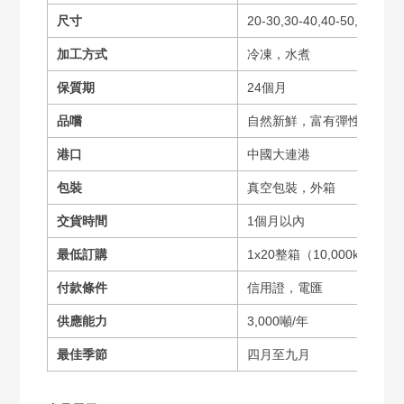
尺寸
20-30,30-40,40-50,50-60
加工方式
冷凍，水煮
保質期
24個月
品嚐
自然新鮮，富有彈性
港口
中國大連港
包裝
真空包裝，外箱
交貨時間
1個月以內
最低訂購
1x20整箱（10,000kgs）
付款條件
信用證，電匯
供應能力
3,000噸/年
最佳季節
四月至九月