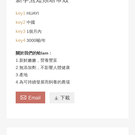
key1
HUAYI
key2
中國
key3
1個月內
key4
3000噸/年
關於我們的蛤lam：
1.新鮮嫩嫩，營養豐富
2.無添加劑，不影響人體健康
3.產地
4.為可持續發展而飼養的農場

Email

下載