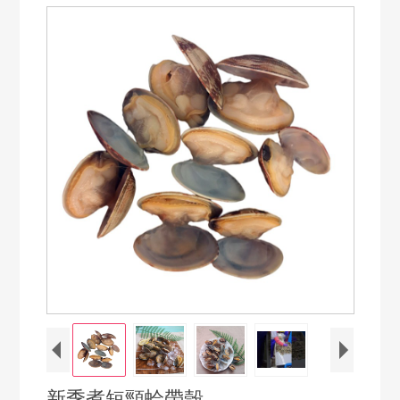
新季煮短頸蛤帶殼