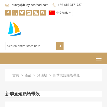

sunny@huayiseafood.com
+86-415-3171737







中文繁体


To
首頁
>
產品
>
冷凍蛤
>
新季煮短頸蛤帶殼
新季煮短頸蛤帶殼