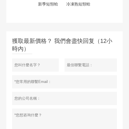
新季短頸蛤
冷凍熟短頸蛤
獲取最新價格？ 我們會盡快回复（12小
時內）