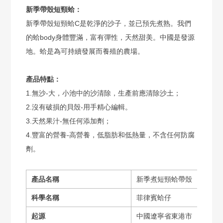
新季帶殼短頸蛤：
新季帶殼短頸蛤C是乾淨的沙子，並已預先煮熟。我們
的蛤body身體豐滿，富有彈性，天然甜美。中國是發源
地。蛤是為可持續發展而養殖的農場。
產品特點：
1.無沙-大，小池中的沙清除，生產前應清除沙土；
2.沒有破損的貝殼-用手精心編輯。
3.天然果汁-無任何添加劑；
4.豐富的營養-高營養，低脂肪和低熱量，不含任何防腐
劑。
產品名稱
新季煮短頸蛤帶殼
科學名稱
菲律賓蛤仔
起源
中國遼寧省東港市